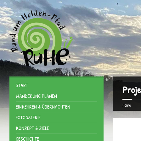
START
Proje
WANDERUNG PLANEN
Home
EINKEHREN & ÜBERNACHTEN
FOTOGALERIE
KONZEPT & ZIELE
GESCHICHTE