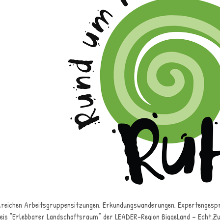
reichen Arbeitsgruppensitzungen, Erkundungswanderungen, Expertengesprä
eis “Erlebbarer Landschaftsraum” der LEADER-Region BiggeLand – Echt.Zuk