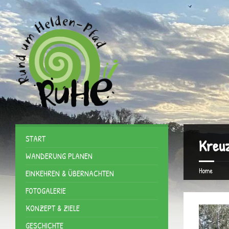
START
Kreu
WANDERUNG PLANEN
Home
EINKEHREN & ÜBERNACHTEN
FOTOGALERIE
KONZEPT & ZIELE
GESCHICHTE