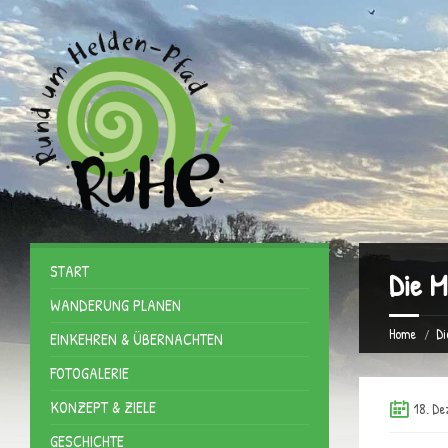
START
Die M
WANDERUNG PLANEN
Home
Di
EINKEHREN & ÜBERNACHTEN
FOTOGALERIE
KONZEPT & ZIELE
18. De
GESCHICHTE