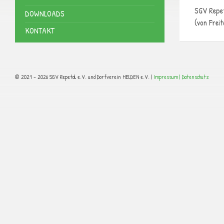
SGV Repe
DOWNLOADS
(von Frei
KONTAKT
© 2021 - 2026 SGV Repetal e.V. und Dorfverein HELDEN e.V. |
Impressum |
Datenschutz