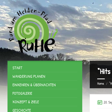
START
“Hits
WANDERUNG PLANEN
Home
“H
EINKEHREN & ÜBERNACHTEN
FOTOGALERIE
KONZEPT & ZIELE
20. Se
GESCHICHTE