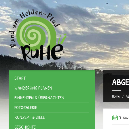
START
ABGES
WANDERUNG PLANEN
Home
AB
EINKEHREN & ÜBERNACHTEN
FOTOGALERIE
KONZEPT & ZIELE
7. No
GESCHICHTE