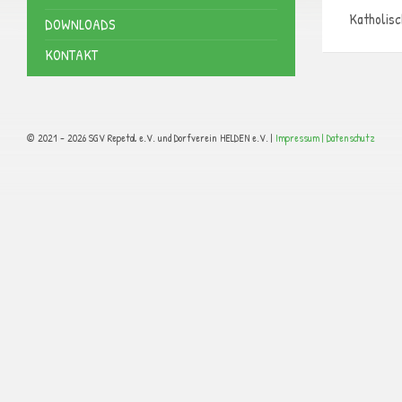
Katholisc
DOWNLOADS
KONTAKT
© 2021 - 2026 SGV Repetal e.V. und Dorfverein HELDEN e.V. |
Impressum |
Datenschutz