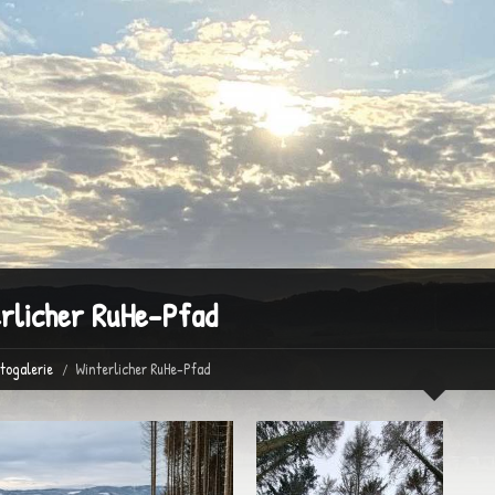
rlicher RuHe-Pfad
togalerie
Winterlicher RuHe-Pfad