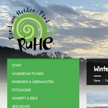
START
Winte
WANDERUNG PLANEN
Home
Fo
EINKEHREN & ÜBERNACHTEN
FOTOGALERIE
KONZEPT & ZIELE
GESCHICHTE