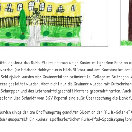
röffnungsfeier des RuHe-Pfades nahmen einige Kinder mit großem Eifer an ei
 worden. Die Heldener Hobbymalerin Hilde Blümer und der Koordinator der
 Schließlich wurden vier Gewinnerbilder prämiert (s. Collage im Beitragsbil
assa gestaltet wurden. Aber nicht nur die Gewinner wurden mit Gutscheinen 
 Schnepper und das Lebensmittelgeschäft Mertens gespendet hatten. Auch 
satorin Lisa Schmidt vom SGV Repetal eine süße Überraschung als Dank für
werden einige der am Eröffnungstag gemalten Bilder an der “RuHe-Galerie” 
den) ausgestellt. Ein kleiner, spätherbstlicher RuHe-Pfad-Spaziergang lo