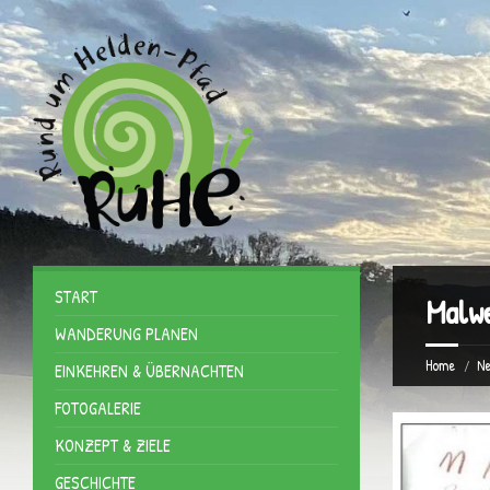
START
Malw
WANDERUNG PLANEN
Home
Ne
EINKEHREN & ÜBERNACHTEN
FOTOGALERIE
KONZEPT & ZIELE
GESCHICHTE